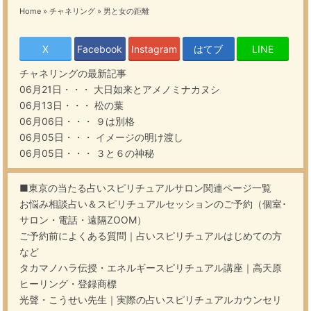
Home
»
チャネリング
»
男と女の距離
X
Facebook
Instagram
はてブ
LINE
チャネリング
の最新記事
06月21日・・・
大日如来とアメノミナカヌシ
06月13日・・・
松の葉
06月06日・・・
９は別格
06月05日・・・
イメージの明け渡し
06月05日・・・
３と６の神秘
■東京の当たる占いスピリチュアルサロン関連ページ一覧
お悩み相談占い＆スピリチュアルセッションのご予約（個室･
サロン・電話・遠隔ZOOM）
ご予約前によくある質問｜占いスピリチュアルはじめての方
など
タカマノハラ伝授・エネルギースピリチュアル講座｜高天原
ヒーリング・登録商標
光聲・こうせい先生｜実際の占いスピリチュアルカウンセリ