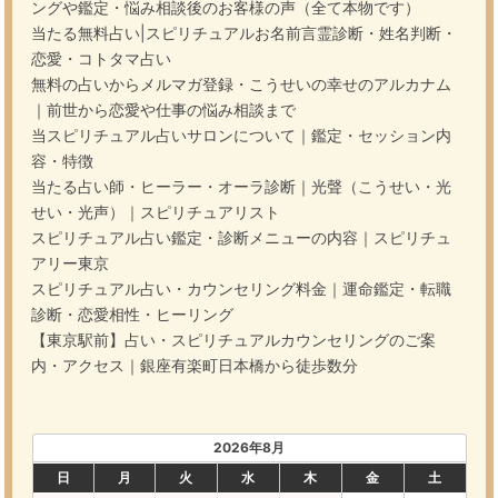
ングや鑑定・悩み相談後のお客様の声（全て本物です）
当たる無料占い|スピリチュアルお名前言霊診断・姓名判断・
恋愛・コトタマ占い
無料の占いからメルマガ登録・こうせいの幸せのアルカナム
｜前世から恋愛や仕事の悩み相談まで
当スピリチュアル占いサロンについて｜鑑定・セッション内
容・特徴
当たる占い師・ヒーラー・オーラ診断｜光聲（こうせい・光
せい・光声）｜スピリチュアリスト
スピリチュアル占い鑑定・診断メニューの内容｜スピリチュ
アリー東京
スピリチュアル占い・カウンセリング料金｜運命鑑定・転職
診断・恋愛相性・ヒーリング
【東京駅前】占い・スピリチュアルカウンセリングのご案
内・アクセス｜銀座有楽町日本橋から徒歩数分
2026年8月
日
月
火
水
木
金
土