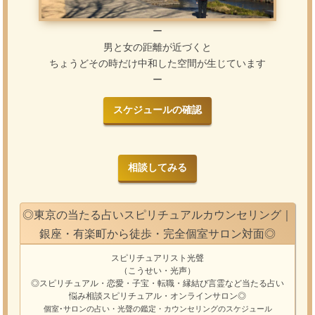
ー
男と女の距離が近づくと
ちょうどその時だけ中和した空間が生じています
ー
スケジュールの確認
相談してみる
◎東京の当たる占いスピリチュアルカウンセリング｜
銀座・有楽町から徒歩・完全個室サロン対面◎
スピリチュアリスト光聲
（こうせい・光声）
◎スピリチュアル・恋愛・子宝・転職・縁結び
言霊
など
当たる占い
悩み相談
スピリチュアル・オンラインサロン
◎
個室･サロンの占い・光聲の鑑定・カウンセリングのスケジュール