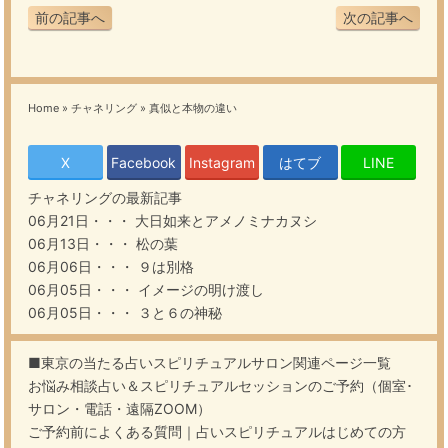
前の記事へ
次の記事へ
Home
»
チャネリング
»
真似と本物の違い
X
Facebook
Instagram
はてブ
LINE
チャネリング
の最新記事
06月21日・・・
大日如来とアメノミナカヌシ
06月13日・・・
松の葉
06月06日・・・
９は別格
06月05日・・・
イメージの明け渡し
06月05日・・・
３と６の神秘
■東京の当たる占いスピリチュアルサロン関連ページ一覧
お悩み相談占い＆スピリチュアルセッションのご予約（個室･
サロン・電話・遠隔ZOOM）
ご予約前によくある質問｜占いスピリチュアルはじめての方