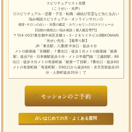
スピリチュアリスト光聲
（こうせい・光声）
◎スピリチュアル・恋愛・子宝・転職・縁結び
言霊
など
当たる占い
悩み相談
スピリチュアル・オンラインサロン
◎
個室･サロンの占い・光聲の鑑定・カウンセリングのスケジュール
【信頼の個室占い悩み相談｜個人鑑定専門】
〒104-0031東京都中央区京橋１−３−２モリイチビル9階KOMA内
「光せい先生」【最寄り駅】
JR「東京駅」八重洲 中央口・徒歩５分
メトロ銀座線「京橋駅」７番出口・徒歩１分メトロ銀座線「銀座
駅」徒歩7分・日本橋駅徒歩５分・メトロ半蔵門線「三越前駅」B6
出口・徒歩９分メトロ有楽町線「銀座一丁目駅」7番出口・徒歩6分
メトロ有楽町線「有楽町駅」D9出口から徒歩6分・水天宮前徒歩20
分・人形町徒歩20分｜ て
占いはじめての方・よくある質問