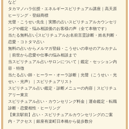
など
タカマノハラ伝授・エネルギースピリチュアル講座｜高天原
ヒーリング・登録商標
光聲・こうせい先生｜実際の占いスピリチュアルカウンセリ
ングや鑑定・悩み相談後のお客様の声（全て本物です）
当たる無料占い|スピリチュアルお名前言霊診断・姓名判断・
恋愛・コトタマ占い
無料の占いからメルマガ登録・こうせいの幸せのアルカナム
｜前世から恋愛や仕事の悩み相談まで
当スピリチュアル占いサロンについて｜鑑定・セッション内
容・特徴
当たる占い師・ヒーラー・オーラ診断｜光聲（こうせい・光
せい・光声）｜スピリチュアリスト
スピリチュアル占い鑑定・診断メニューの内容｜スピリチュ
アリー東京
スピリチュアル占い・カウンセリング料金｜運命鑑定・転職
診断・恋愛相性・ヒーリング
【東京駅前】占い・スピリチュアルカウンセリングのご案
内・アクセス｜銀座有楽町日本橋から徒歩数分