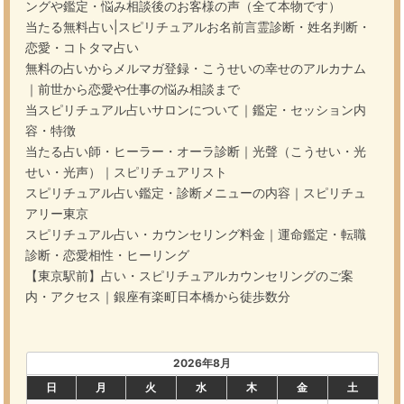
ングや鑑定・悩み相談後のお客様の声（全て本物です）
当たる無料占い|スピリチュアルお名前言霊診断・姓名判断・
恋愛・コトタマ占い
無料の占いからメルマガ登録・こうせいの幸せのアルカナム
｜前世から恋愛や仕事の悩み相談まで
当スピリチュアル占いサロンについて｜鑑定・セッション内
容・特徴
当たる占い師・ヒーラー・オーラ診断｜光聲（こうせい・光
せい・光声）｜スピリチュアリスト
スピリチュアル占い鑑定・診断メニューの内容｜スピリチュ
アリー東京
スピリチュアル占い・カウンセリング料金｜運命鑑定・転職
診断・恋愛相性・ヒーリング
【東京駅前】占い・スピリチュアルカウンセリングのご案
内・アクセス｜銀座有楽町日本橋から徒歩数分
2026年8月
日
月
火
水
木
金
土