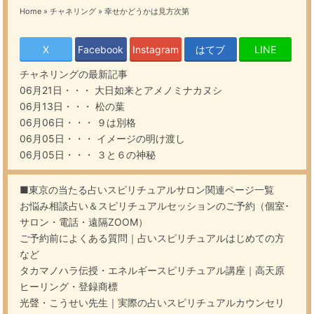
Home
»
チャネリング
»
幸せかどうかは見方次第
X
Facebook
Instagram
はてブ
LINE
チャネリング
の最新記事
06月21日・・・
大日如来とアメノミナカヌシ
06月13日・・・
松の葉
06月06日・・・
９は別格
06月05日・・・
イメージの明け渡し
06月05日・・・
３と６の神秘
■東京の当たる占いスピリチュアルサロン関連ページ一覧
お悩み相談占い＆スピリチュアルセッションのご予約（個室･
サロン・電話・遠隔ZOOM）
ご予約前によくある質問｜占いスピリチュアルはじめての方
など
タカマノハラ伝授・エネルギースピリチュアル講座｜高天原
ヒーリング・登録商標
光聲・こうせい先生｜実際の占いスピリチュアルカウンセリ