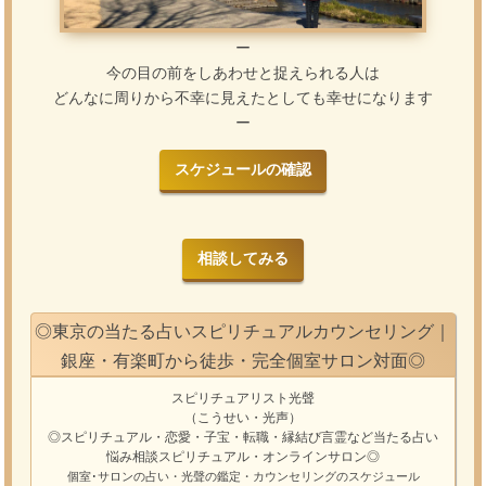
ー
今の目の前をしあわせと捉えられる人は
どんなに周りから不幸に見えたとしても幸せになります
ー
スケジュールの確認
相談してみる
◎東京の当たる占いスピリチュアルカウンセリング｜
銀座・有楽町から徒歩・完全個室サロン対面◎
スピリチュアリスト光聲
（こうせい・光声）
◎スピリチュアル・恋愛・子宝・転職・縁結び
言霊
など
当たる占い
悩み相談
スピリチュアル・オンラインサロン
◎
個室･サロンの占い・光聲の鑑定・カウンセリングのスケジュール