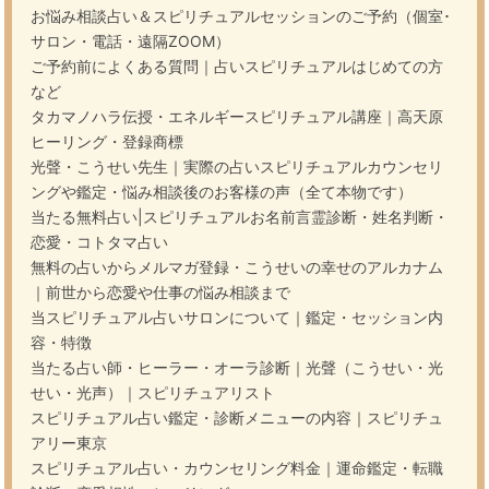
お悩み相談占い＆スピリチュアルセッションのご予約（個室･
サロン・電話・遠隔ZOOM）
ご予約前によくある質問｜占いスピリチュアルはじめての方
など
タカマノハラ伝授・エネルギースピリチュアル講座｜高天原
ヒーリング・登録商標
光聲・こうせい先生｜実際の占いスピリチュアルカウンセリ
ングや鑑定・悩み相談後のお客様の声（全て本物です）
当たる無料占い|スピリチュアルお名前言霊診断・姓名判断・
恋愛・コトタマ占い
無料の占いからメルマガ登録・こうせいの幸せのアルカナム
｜前世から恋愛や仕事の悩み相談まで
当スピリチュアル占いサロンについて｜鑑定・セッション内
容・特徴
当たる占い師・ヒーラー・オーラ診断｜光聲（こうせい・光
せい・光声）｜スピリチュアリスト
スピリチュアル占い鑑定・診断メニューの内容｜スピリチュ
アリー東京
スピリチュアル占い・カウンセリング料金｜運命鑑定・転職