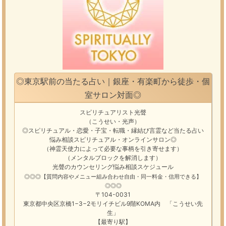
◎東京駅前の当たる占い｜銀座・有楽町から徒歩・個
室サロン対面◎
スピリチュアリスト光聲
（こうせい・光声）
◎スピリチュアル・恋愛・子宝・転職・縁結び
言霊
など
当たる占い
悩み相談
スピリチュアル・オンラインサロン
◎
（神霊天使力によって必要な事柄を引き寄せます）
（メンタルブロックを解消します）
光聲のカウンセリング悩み
相談スケジュール
◎◎◎【質問内容やメニュー組み合わせ自由・同一料金・信用できる】
◎◎◎
〒104-0031
東京都中央区京橋1−3−2モリイチビル9階KOMA内 「こうせい先
生」
【最寄り駅】