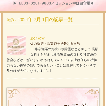
▶TEL03−6281−9863／セッション中は留守電◀
2024年
7月
1日
の記事一覧
2024.07.01
偽の祈祷・除霊師を見分ける方法
ー 昨今遠隔のお祓いや除霊などと称して 高額
な料金をだまし取る密教系の寺社や神霊系の
教会などがございますが やはりその９０％以上は何らの祈祷
力もない偽物の類いであるということは理解しておくべきで
見分けが大切になります 1[…]