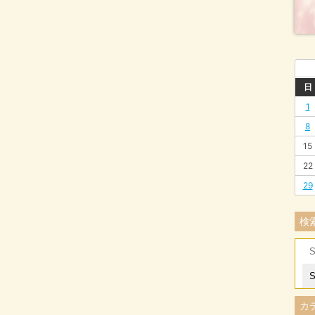
日
1
8
15
22
29
検
Se
for
カ