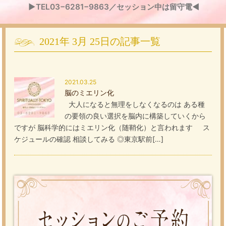
▶TEL03−6281−9863／セッション中は留守電◀
2021年
3月
25日
の記事一覧
2021.03.25
脳のミエリン化
大人になると無理をしなくなるのは ある種
の要領の良い選択を脳内に構築していくから
ですが 脳科学的にはミエリン化（随鞘化）と言われます ス
ケジュールの確認 相談してみる ◎東京駅前[…]