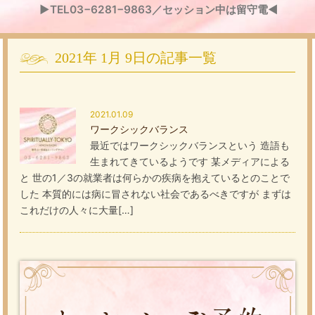
▶TEL03−6281−9863／セッション中は留守電◀
2021年
1月
9日
の記事一覧
2021.01.09
ワークシックバランス
最近ではワークシックバランスという 造語も
生まれてきているようです 某メディアによる
と 世の1／3の就業者は何らかの疾病を抱えているとのことで
した 本質的には病に冒されない社会であるべきですが まずは
これだけの人々に大量[…]