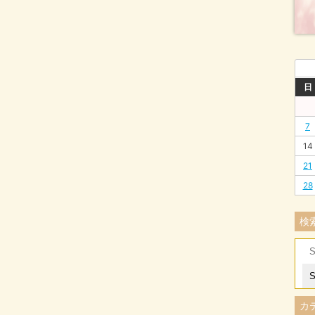
日
7
14
21
28
検
Se
for
カ