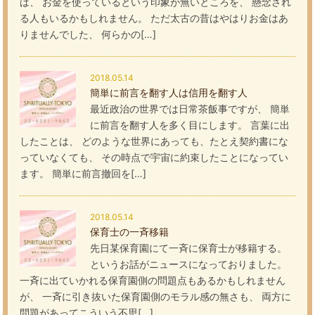
ば、 お金を使っているという印象が無いところを、 懸念され
る人もいるかもしれません。 ただ太古の昔はやはりお金はあ
りませんでした、 何らかの[…]
2018.05.14
簡単に前言を翻す人は信用を翻す人
最近政治の世界では日常茶飯事ですが、 簡単
に前言を翻す人を多く目にします。 言葉に出
したことは、 どのような世界にあっても、たとえ契約書にな
っていなくても、 その時点で宇宙に約束したことになってい
ます。 簡単に前言撤回を[…]
2018.05.14
保育士の一斉移籍
先日某保育園にて一斉に保育士が移籍する。
というお話がニュースになっておりました。
一斉に出ていかれる保育園側の問題点もあるかもしれません
が、 一斉に引き抜いた保育園側のモラル感の無さも、 両方に
問題があってこういう不思[…]