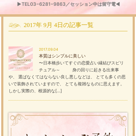
▶TEL03−6281−9863／セッション中は留守電◀
2017年
9月
4日
の記事一覧
2017.09.04
本質はシンプルに美しい
〜日本橋歩いてすぐの恋愛占い縁結びスピリ
チュアル～ 身の回りに起きる出来事
や、 選ばなくてはならない良し悪しなどは、 とても多くの思
いで装飾されていますので、 とても複雑なものに思えます。
しかし実際の、根源的な[…]