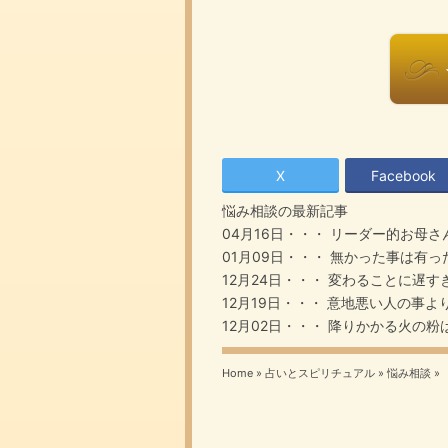
X
Facebook
悩み相談
の最新記事
04月16日・・・
リーダー的お母さ
01月09日・・・
無かった事は有っ
12月24日・・・
変わることに遅す
12月19日・・・
意地悪い人の事よ
12月02日・・・
降りかかる火の粉
Home
»
占いとスピリチュアル
»
悩み相談
»