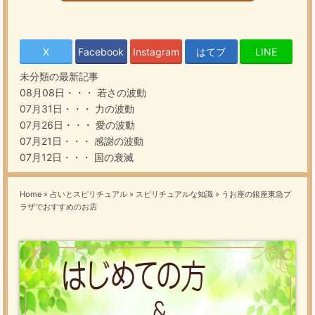
X
Facebook
Instagram
はてブ
LINE
未分類の最新記事
08月08日・・・
若さの波動
07月31日・・・
力の波動
07月26日・・・
愛の波動
07月21日・・・
感謝の波動
07月12日・・・
国の衰滅
Home
»
占いとスピリチュアル
»
スピリチュアルな知識
»
うお座の銀座東急プ
ラザでおすすめのお店