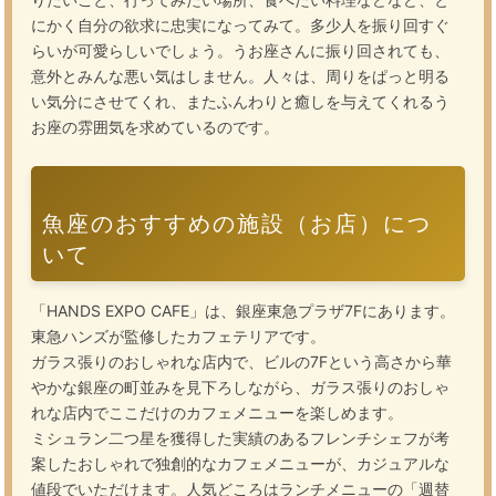
にかく自分の欲求に忠実になってみて。多少人を振り回すぐ
らいが可愛らしいでしょう。うお座さんに振り回されても、
意外とみんな悪い気はしません。人々は、周りをぱっと明る
い気分にさせてくれ、またふんわりと癒しを与えてくれるう
お座の雰囲気を求めているのです。
魚座のおすすめの施設（お店）につ
いて
「HANDS EXPO CAFE」は、銀座東急プラザ7Fにあります。
東急ハンズが監修したカフェテリアです。
ガラス張りのおしゃれな店内で、ビルの7Fという高さから華
やかな銀座の町並みを見下ろしながら、ガラス張りのおしゃ
れな店内でここだけのカフェメニューを楽しめます。
ミシュラン二つ星を獲得した実績のあるフレンチシェフが考
案したおしゃれで独創的なカフェメニューが、カジュアルな
値段でいただけます。人気どころはランチメニューの「週替