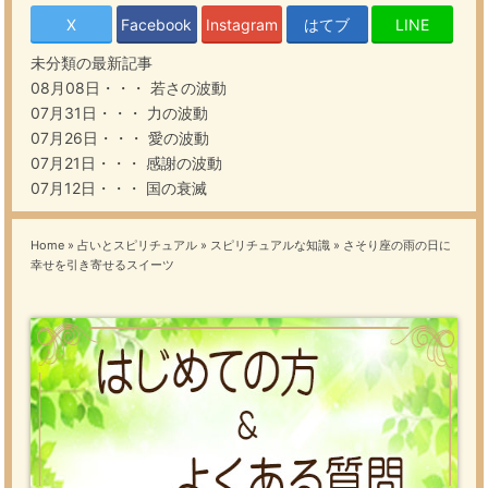
X
Facebook
Instagram
はてブ
LINE
未分類の最新記事
08月08日・・・
若さの波動
07月31日・・・
力の波動
07月26日・・・
愛の波動
07月21日・・・
感謝の波動
07月12日・・・
国の衰滅
Home
»
占いとスピリチュアル
»
スピリチュアルな知識
»
さそり座の雨の日に
幸せを引き寄せるスイーツ