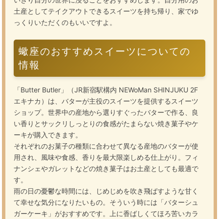
土産としてテイクアウトできるスイーツを持ち帰り、家でゆ
っくりいただくのもいいですよ。
蠍座のおすすめスイーツについての
情報
「Butter Butler」（JR新宿駅構内 NEWoMan SHINJUKU 2F
エキナカ）は、バターが主役のスイーツを提供するスイーツ
ショップ。世界中の産地から選りすぐったバターで作る、良
い香りとサックリしっとりの食感がたまらない焼き菓子やケ
ーキが購入できます。
それぞれのお菓子の種類に合わせて異なる産地のバターが使
用され、風味や食感、香りを最大限楽しめる仕上がり。フィ
ナンシェやガレットなどの焼き菓子はお土産としても最適で
す。
雨の日の憂鬱な時間には、じめじめを吹き飛ばすような甘く
て幸せな気分になりたいもの。そういう時には「バターシュ
ガーケーキ」がおすすめです。上に香ばしくてほろ苦いカラ