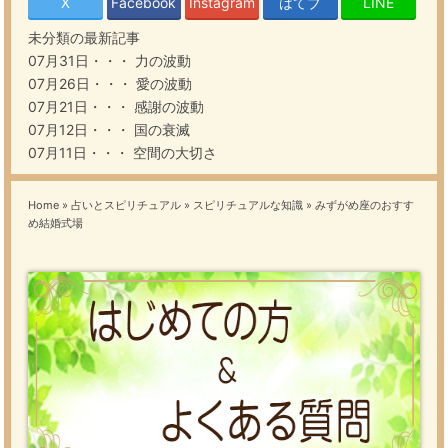
X
Facebook
Instagram
はてブ
LINE
未分類の最新記事
07月31日・・・
力の波動
07月26日・・・
愛の波動
07月21日・・・
感謝の波動
07月12日・・・
国の衰滅
07月11日・・・
空間の大切さ
Home
»
占いとスピリチュアル
»
スピリチュアルな知識
»
みずがめ座のおすす
め結婚式場