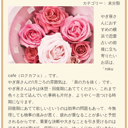
カテゴリー： 未分類
やぎ座さ
んにおす
すめの横
浜で恋愛
占いの前
後に立ち
寄りたい
お店は、
「roku
cafe（ロクカフェ）」です。
やぎ座さんの1月ごろの雰囲気は、「肩の力を抜く」です。
やぎ座さんは今は休憩・回復期にあててください。これまで
色々と立て込んでいた事柄も片付き、ようやく一息つける時
期になります。
回復期にあてて欲しいというのは効率の問題もあって、今無
理しても物事の進みが悪く、疲れが重なることが多いと予想
されるからです。重要な決断や大きなことを引き受けるのは
できるだけ避けて、保留にしたり、ゆっくりやっていきたい