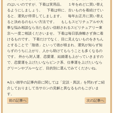
のはいいのですが、下着は実用品。 １年をめどに買い替え
るようにしましょう。 下着は特に、古いものを着続けてい
ると、運気が停滞してしまします。 毎年お正月に買い替え
ると決めるのもいい方法です。 もしもスピリチュアルや大
事な
悩み相談なら当たる占い
信頼されるスピリチュアリー東
京へ一度ご相談くださいませ。 下着は毎日肌身離さず身に着
けるものです。 下着だけでなく、目に見えないものをきちん
とすることで「陰徳」といって徳が積まれ、運気が知らず知
らずのうちに上がり、人から助けてもらうことも多くなるの
です。 外から対人運、恋愛運、結婚運も上がっていきますの
で、恋愛運を上げたいならピンク系、仕事運を上げたいなら
グリーンやブルーなど、目的別に選んでみてくださいね。
※占い雑学の記事内容に関しては「定説・異説」を問わずご紹
介しておりまして当サロンの見解と異なるものもございま
す。
前の記事へ
次の記事へ