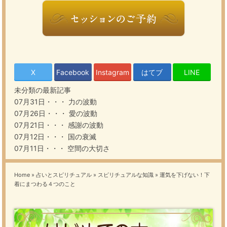
X
Facebook
Instagram
はてブ
LINE
未分類の最新記事
07月31日・・・
力の波動
07月26日・・・
愛の波動
07月21日・・・
感謝の波動
07月12日・・・
国の衰滅
07月11日・・・
空間の大切さ
Home
»
占いとスピリチュアル
»
スピリチュアルな知識
»
運気を下げない！下
着にまつわる４つのこと