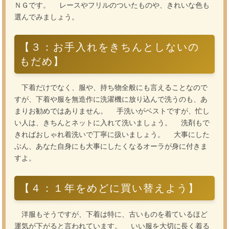
ＮＧです。 レースやフリルのついたものや、きれいな色も
選んでみましょう。
【３：お手入れをきちんとしないの
もだめ】
下着だけでなく、服や、持ち物全般にも言えることなので
すが、下着や服を無造作に洗濯機に放り込んで洗うのも、あ
まりお勧めではありません。 手洗いがベストですが、忙し
い人は、きちんとネットに入れて洗いましょう。 洗剤もで
きればおしゃれ着洗いで丁寧に扱いましょう。 大事にした
ぶん、あなた自身にも大事にしたくなるオーラが身に付きま
すよ。
【４：１年をめどに買い替えよう】
洋服もそうですが、下着は特に、古いものを着ているほど
運気が下がると言われています。 いい服を大切に長く着る