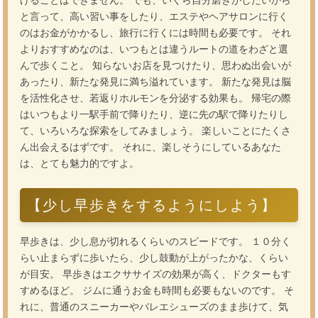
と言って、高い習い事をしたり、エステやヘアサロンに行く
のはお金がかかるし、旅行に行くには時間も必要です。 それ
よりおすすめなのは、いつもとは違うルートの道をわざと選
んで歩くこと。 知らないお店を見つけたり、思わぬ出会いが
あったり、新たな発見に満ち溢れています。 新たな発見は脳
を活性化させ、若返りホルモンを分泌する効果も。 帰宅の際
はいつもより一駅手前で降りたり、逆に先の駅で降りたりし
て、いろいろな探索をしてみましょう。 楽しいことにたくさ
ん出会えるはずです。 それに、楽しそうにしているあなた
は、とても魅力的ですよ。
【少し早歩きをするようにしよう】
早歩きは、少し息が切れるくらいのスピードです。 １０分く
らい止まらずに歩いたら、少し鼓動が上がったかな、くらい
が目安。 早歩きはエクササイズの効果が高く、ドクターもす
すめるほど。 ジムに通うお金も時間も必要もないのです。 そ
れに、普通のスニーカーやバレエシューズのまま歩けて、気