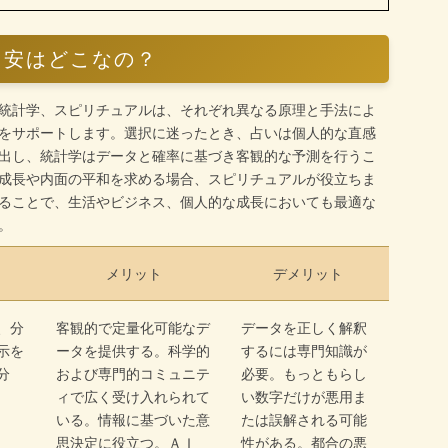
目安はどこなの？
統計学、スピリチュアルは、それぞれ異なる原理と手法によ
をサポートします。選択に迷ったとき、占いは個人的な直感
出し、統計学はデータと確率に基づき客観的な予測を行うこ
成長や内面の平和を求める場合、スピリチュアルが役立ちま
ることで、生活やビジネス、個人的な成長においても最適な
。
メリット
デメリット
、分
客観的で定量化可能なデ
データを正しく解釈
示を
ータを提供する。科学的
するには専門知識が
分
および専門的コミュニテ
必要。もっともらし
ィで広く受け入れられて
い数字だけが悪用ま
いる。情報に基づいた意
たは誤解される可能
思決定に役立つ。ＡＩ
性がある。都合の悪