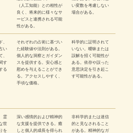
（人工知能）との相性が
い変数を考慮しない
良く、将来的に様々なサ
場合がある。
ービスと連携される可能
性がある。
ド、
それぞれの占術に基づい
科学的に証明されて
占い
た経験値や法則がある。
いない。曖昧または
て、
個人的な洞察とガイダン
誤解を招く可能性が
関す
スを提供する。安心感と
ある。依存や誤った
する
慰めを与えることができ
意思決定を引き起こ
る。アクセスしやすく、
す可能性がある。
手頃な価格。
、霊
深い感情的および精神的
非科学的または迷信
な世
な支援を提供できる。癒
的と見なされること
りを
しと個人的成長を得られ
がある。精神的なガ