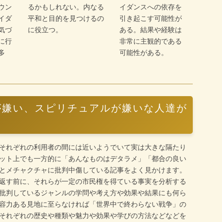
ウン
るかもしれない。内なる
イダンスへの依存を
イダ
平和と目的を見つけるの
引き起こす可能性が
気づ
に役立つ。
ある。結果や経験は
に行
非常に主観的である
多
可能性がある。
が嫌い、スピリチュアルが嫌いな人達が
それぞれの利用者の間には近いようでいて実は大きな隔たり
ット上でも一方的に「あんなものはデタラメ」「都合の良い
とメチャクチャに批判中傷している記事をよく見かけます。
返す前に、それらが一定の市民権を得ている事実を分析する
批判しているジャンルの学問や考え方や効果や結果にも何ら
容力ある見地に至らなければ「世界中で終わらない戦争」の
それぞれの歴史や種類や魅力や効果や学びの方法などなどを