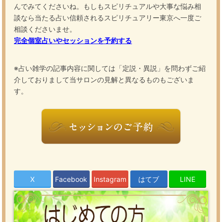
んでみてくださいね。もしもスピリチュアルや大事な
悩み相
談なら当たる占い
信頼されるスピリチュアリー東京へ一度ご
相談くださいませ。
完全個室占いやセッションを予約する
※占い雑学の記事内容に関しては「定説・異説」を問わずご紹
介しておりまして当サロンの見解と異なるものもございま
す。
X
Facebook
Instagram
はてブ
LINE