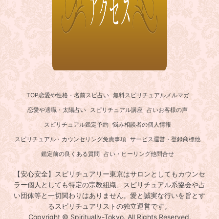
TOP
恋愛や性格・名前スピ占い
無料スピリチュアルメルマガ
恋愛や適職・太陽占い
スピリチュアル講座
占いお客様の声
スピリチュアル鑑定予約
悩み相談者の個人情報
スピリチュアル・カウンセリング免責事項
サービス運営・登録商標他
鑑定前の良くある質問
占い・ヒーリング他問合せ
【安心安全】スピリチュアリー東京はサロンとしてもカウンセ
ラー個人としても特定の宗教組織、スピリチュアル系協会や占
い団体等と一切関わりはありません。愛と誠実な行いを旨とす
るスピリチュアリストの独立運営です。
Copyright © Spiritually-Tokyo. All Rights Reserved.