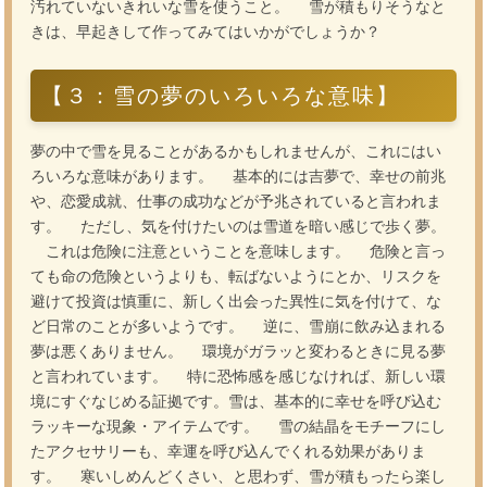
汚れていないきれいな雪を使うこと。 雪が積もりそうなと
きは、早起きして作ってみてはいかがでしょうか？
【３：雪の夢のいろいろな意味】
夢の中で雪を見ることがあるかもしれませんが、これにはい
ろいろな意味があります。 基本的には吉夢で、幸せの前兆
や、恋愛成就、仕事の成功などが予兆されていると言われま
す。 ただし、気を付けたいのは雪道を暗い感じで歩く夢。
これは危険に注意ということを意味します。 危険と言っ
ても命の危険というよりも、転ばないようにとか、リスクを
避けて投資は慎重に、新しく出会った異性に気を付けて、な
ど日常のことが多いようです。 逆に、雪崩に飲み込まれる
夢は悪くありません。 環境がガラッと変わるときに見る夢
と言われています。 特に恐怖感を感じなければ、新しい環
境にすぐなじめる証拠です。雪は、基本的に幸せを呼び込む
ラッキーな現象・アイテムです。 雪の結晶をモチーフにし
たアクセサリーも、幸運を呼び込んでくれる効果がありま
す。 寒いしめんどくさい、と思わず、雪が積もったら楽し